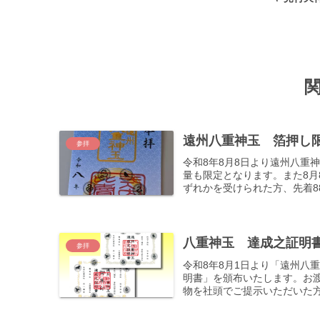
遠州八重神玉 箔押し限
参拝
令和8年8月8日より遠州八重
量も限定となります。また8月
ずれかを受けられた方、先着88
八重神玉 達成之証明書
参拝
令和8年8月1日より「遠州八
明書」を頒布いたします。お
物を社頭でご提示いただいた方