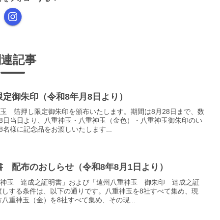
関連記事
定御朱印（令和8年月8日より）
神玉 箔押し限定御朱印を頒布いたします。期間は8月28日まで、数
8日当日より、八重神玉・八重神玉（金色）・八重神玉御朱印のい
名様に記念品をお渡しいたします...
 配布のおしらせ（令和8年8月1日より）
重神玉 達成之証明書」および「遠州八重神玉 御朱印 達成之証
渡しする条件は、以下の通りです。八重神玉を8社すべて集め、現
八重神玉（金）を8社すべて集め、その現...