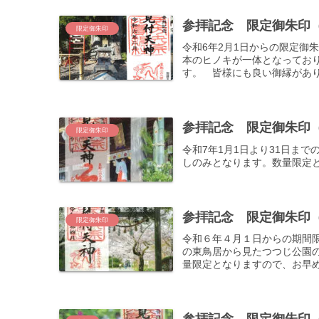
参拝記念 限定御朱印（
限定御朱印
令和6年2月1日からの限定御
本のヒノキが一体となってお
す。 皆様にも良い御縁があり
参拝記念 限定御朱印（
限定御朱印
令和7年1月1日より31日ま
しのみとなります。数量限定
参拝記念 限定御朱印（
限定御朱印
令和６年４月１日からの期間
の東鳥居から見たつつじ公園
量限定となりますので、お早