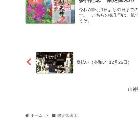
参拝記念 限定御朱印（
参拝
令和7年5月1日より31日ま
す。 こちらの御朱印は、紙
うぞ。
煤払い（令和5年12月25日）
山神
ホーム
限定御朱印