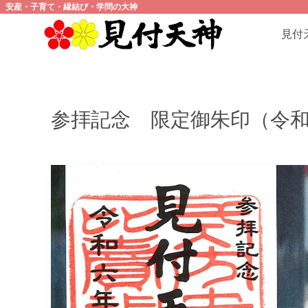
安産・子育て・縁結び・学問の大神
見付
参拝記念 限定御朱印（令和