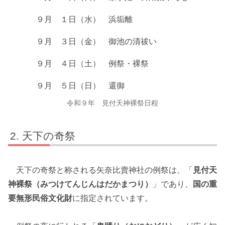
９月 １日（水）
浜垢離
９月 ３日（金）
御池の清祓い
９月 ４日（土）
例祭・裸祭
９月 ５日（日）
還御
令和９年 見付天神裸祭日程
天下の奇祭
天下の奇祭と称される矢奈比賣神社の例祭は、「
見付天
神裸祭（みつけてんじんはだかまつり）
」であり、
国の重
要無形民俗文化財
に指定されています。