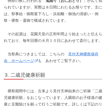
例祭の夜に行われる「
鬼踊り（おにおどり）
」が広く知
られていますが、実際は８日間にわたるお祭りです。主に
は、祭事始・御斯葉下ろし・浜垢離・御池の清祓い・例
祭・裸祭・還御で構成されています。
その起源は、花園天皇の正和年間より始まったと伝えら
れており、毎年旧暦の８月１０日にあわせて斎行します。
当祭典につきましては、こちらの
見付天神裸祭保存
会 ホームページ
も あわせてご覧下さい。
二歳児健康祈願
裸祭期間中には、古来より見付天神由来のご祈祷「二歳
児健康祈願」をおこなっています。入園前のお子様達の健
康と災難除けを願って行うご祈願です。詳しくは下記のリ