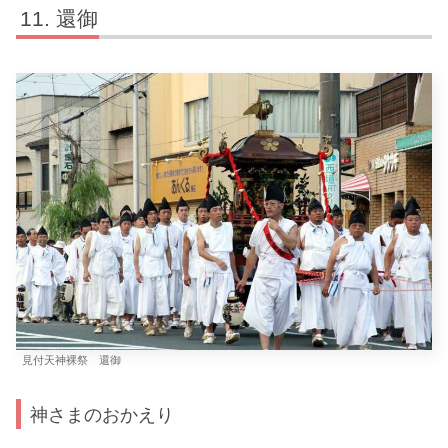
還御
見付天神裸祭 還御
神さまのおかえり