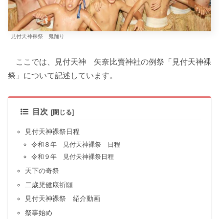
見付天神裸祭 鬼踊り
ここでは、見付天神 矢奈比賣神社の例祭「見付天神裸
祭」について記述しています。
目次
見付天神裸祭日程
令和８年 見付天神裸祭 日程
令和９年 見付天神裸祭日程
天下の奇祭
二歳児健康祈願
見付天神裸祭 紹介動画
祭事始め