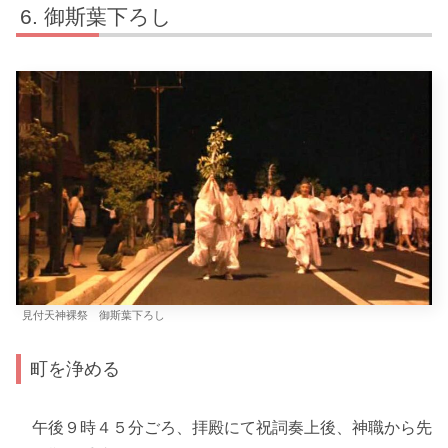
御斯葉下ろし
見付天神裸祭 御斯葉下ろし
町を浄める
午後９時４５分ごろ、拝殿にて祝詞奏上後、神職から先