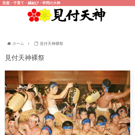
安産・子育て・縁結び・学問の大神
ホーム
見付天神裸祭
見付天神裸祭