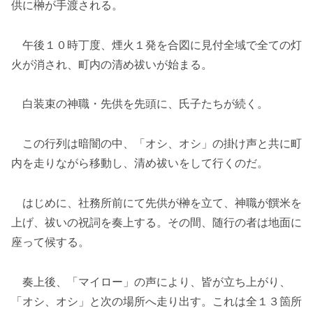
供に榊が手渡される。
午後１０時丁度、煙火１発を合図に見付全域で全ての灯
火が消され、町内の清め祓いが始まる。
白装束の神職・先供を先頭に、氏子たちが続く。
この行列は暗闇の中、「オシ、オシ」の掛け声と共に町
内を走りながら移動し、清め祓いをして行くのだ。
はじめに、社務所前にて先供が榊を立て、神職が饌米を
上げ、祓いの祝詞を奏上する。その間、随行の者は地面に
座って候する。
奏上後、「マイロー」の声により、皆が立ち上がり、
「オシ、オシ」と次の場所へ走り出す。これは全１３箇所