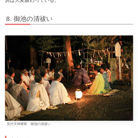
浜は大変賑わっている。
御池の清祓い
見付天神裸祭 御池の清祓い