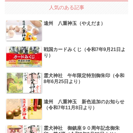
人気のある記事
遠州 八重神玉（やえだま）
戦国カードみくじ（令和7年9月21日よ
り）
霊犬神社 午年限定特別御朱印（令和
8年6月25日より）
遠州 八重神玉 新色追加のお知らせ
（令和7年11月8日より）
霊犬神社 御鎮座９０周年記念御朱