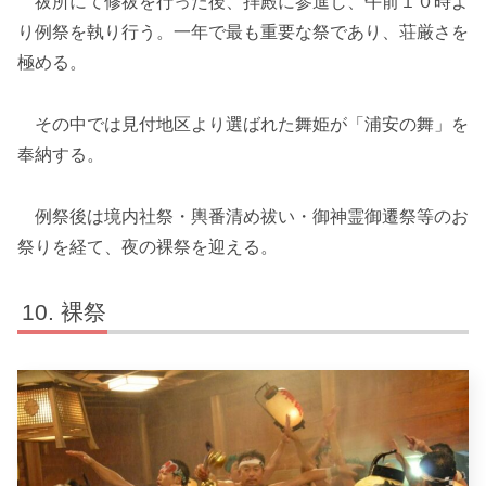
祓所にて修祓を行った後、拝殿に参進し、午前１０時よ
り例祭を執り行う。一年で最も重要な祭であり、荘厳さを
極める。
その中では見付地区より選ばれた舞姫が「浦安の舞」を
奉納する。
例祭後は境内社祭・輿番清め祓い・御神霊御遷祭等のお
祭りを経て、夜の裸祭を迎える。
裸祭