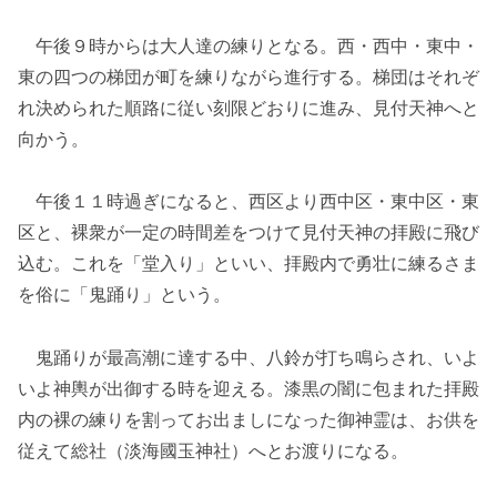
午後９時からは大人達の練りとなる。西・西中・東中・
東の四つの梯団が町を練りながら進行する。梯団はそれぞ
れ決められた順路に従い刻限どおりに進み、見付天神へと
向かう。
午後１１時過ぎになると、西区より西中区・東中区・東
区と、裸衆が一定の時間差をつけて見付天神の拝殿に飛び
込む。これを「堂入り」といい、拝殿内で勇壮に練るさま
を俗に「鬼踊り」という。
鬼踊りが最高潮に達する中、八鈴が打ち鳴らされ、いよ
いよ神輿が出御する時を迎える。漆黒の闇に包まれた拝殿
内の裸の練りを割ってお出ましになった御神霊は、お供を
従えて総社（淡海國玉神社）へとお渡りになる。