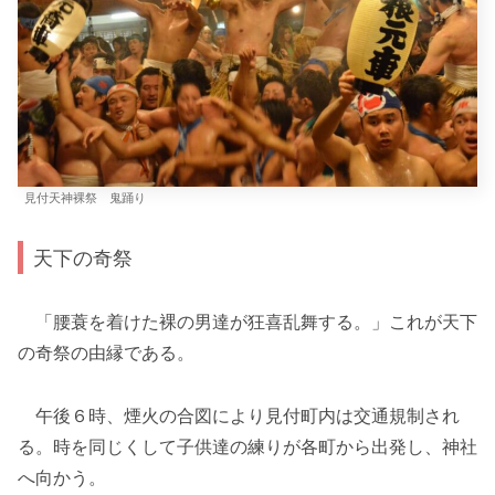
見付天神裸祭 鬼踊り
天下の奇祭
「腰蓑を着けた裸の男達が狂喜乱舞する。」これが天下
の奇祭の由縁である。
午後６時、煙火の合図により見付町内は交通規制され
る。時を同じくして子供達の練りが各町から出発し、神社
へ向かう。