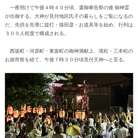
一夜明けて午後４時４０分頃、還御奉告祭の後 御神霊
が出御する。大神が見付地区氏子の暮らしをご覧になるの
だ。先供を先導に提灯・猿田彦・お道具等を始め、行列は
３００人程度で構成される。
西坂町・河原町・東坂町の御神酒献上、境松・三本松の
お旅所祭を経て、午後７時３０分頃見付天神へと至る。