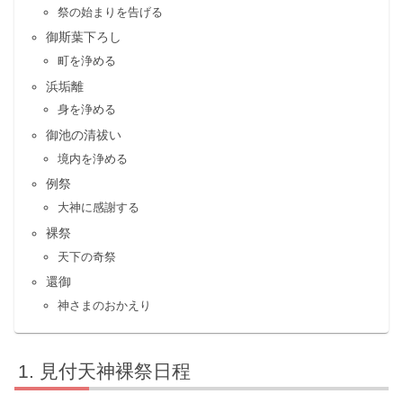
祭の始まりを告げる
御斯葉下ろし
町を浄める
浜垢離
身を浄める
御池の清祓い
境内を浄める
例祭
大神に感謝する
裸祭
天下の奇祭
還御
神さまのおかえり
見付天神裸祭日程