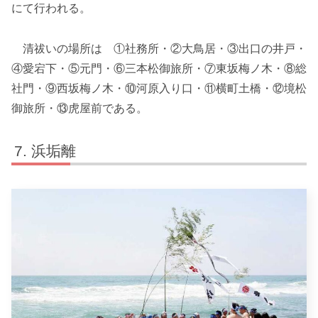
にて行われる。
清祓いの場所は ①社務所・②大鳥居・③出口の井戸・
④愛宕下・⑤元門・⑥三本松御旅所・⑦東坂梅ノ木・⑧総
社門・⑨西坂梅ノ木・⑩河原入り口・⑪横町土橋・⑫境松
御旅所・⑬虎屋前である。
浜垢離