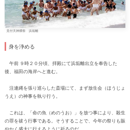
見付天神裸祭 浜垢離
身を浄める
午前 ９時２０分頃、拝殿にて浜垢離出立を奉告した
後、福田の海岸へと進む。
注連縄を張り巡らした斎場にて、まず放生会（ほうじょ
うえ）の神事を執り行う。
これは、「命の魚（めのうお）」を放つ事により、殺生
の罪を祓う行事である。そうすることで、今年の祭りも賑
やかく盛大に行えるように祈るのだ。