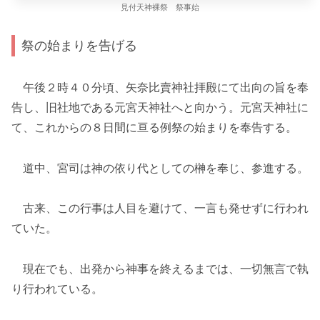
見付天神裸祭 祭事始
祭の始まりを告げる
午後２時４０分頃、矢奈比賣神社拝殿にて出向の旨を奉
告し、旧社地である元宮天神社へと向かう。元宮天神社に
て、これからの８日間に亘る例祭の始まりを奉告する。
道中、宮司は神の依り代としての榊を奉じ、参進する。
古来、この行事は人目を避けて、一言も発せずに行われ
ていた。
現在でも、出発から神事を終えるまでは、一切無言で執
り行われている。