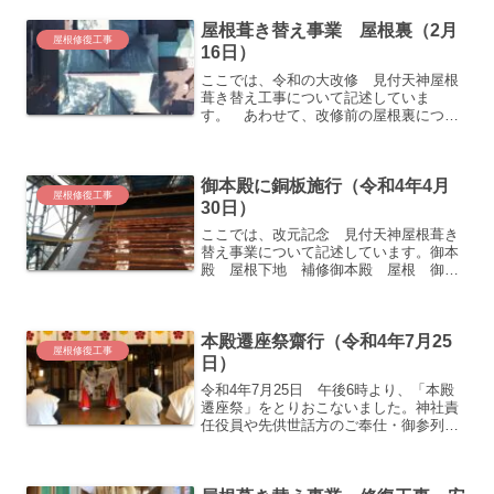
月23日）拝殿 屋根 悪い野地板を切除
屋根葺き替え事業 屋根裏（2月
して、下のように補...
屋根修復工事
16日）
ここでは、令和の大改修 見付天神屋根
葺き替え工事について記述していま
す。 あわせて、改修前の屋根裏につい
ても記述しています。仮設屋根 （2月
16日） 本日も仮屋根の仮設工事は、休
憩中。 こちらの写真は、拝殿上方、南
御本殿に銅板施行（令和4年4月
西から屋根を見下ろした画像...
屋根修復工事
30日）
ここでは、改元記念 見付天神屋根葺き
替え事業について記述しています。御本
殿 屋根下地 補修御本殿 屋根 御本
殿の傷んだ下地が、きれいに補修され、
防水シート等も施行されました。御本殿
に銅板施行が始まる。（令和4年4月30
本殿遷座祭齋行（令和4年7月25
日）御本殿 屋根 いよ...
屋根修復工事
日）
令和4年7月25日 午後6時より、「本殿
遷座祭」をとりおこないました。神社責
任役員や先供世話方のご奉仕・御参列の
もと無事齋行いたしました。 本年の1月
26日に神様を仮殿へお遷しして、屋根葺
き替え工事を行っておりましたが、この