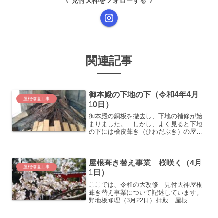
見付天神をフォローする
関連記事
御本殿の下地の下（令和4年4月
屋根修復工事
10日）
御本殿の銅板を撤去し、下地の補修が始
まりました。 しかし、よく見ると下地
の下には檜皮葺き（ひわだぶき）の屋根
が現存していました。前回の屋根修復時
に、檜皮屋根の上に銅板屋根を乗せて補
修したようです。 これを撤去して作り
屋根葺き替え事業 桜咲く（4月
直すことは難しいため、下...
屋根修復工事
1日）
ここでは、令和の大改修 見付天神屋根
葺き替え事業について記述しています。
野地板修理（3月22日）拝殿 屋根 野
地板の修理と並行して、屋根裏のゴミや
巣も撤去されました。野地板修復工事（3