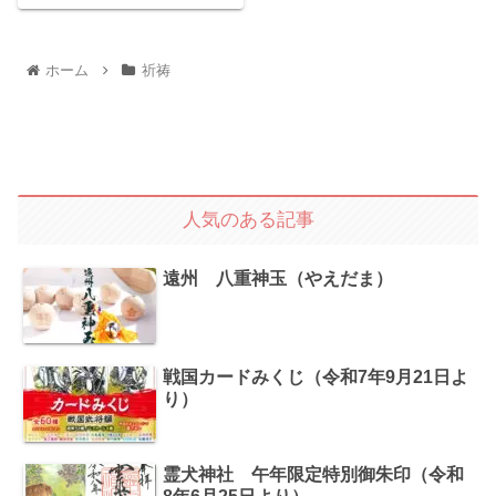
ホーム
祈祷
人気のある記事
遠州 八重神玉（やえだま）
戦国カードみくじ（令和7年9月21日よ
り）
霊犬神社 午年限定特別御朱印（令和