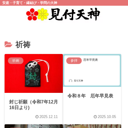
安産・子育て・縁結び・学問の大神
祈祷
祈祷
参拝
令和８年 厄年早見表
封じ祈願（令和7年12月
16日より)
2025.12.11
2025.10.05