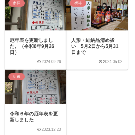
参拝
祈祷
厄年表を更新しまし
人形・結納品清め祓
た。（令和6年9月26
い 5月2日から5月31
日）
日まで
2024.09.26
2024.05.02
祈祷
令和６年の厄年表を更
新しました
2023.12.20